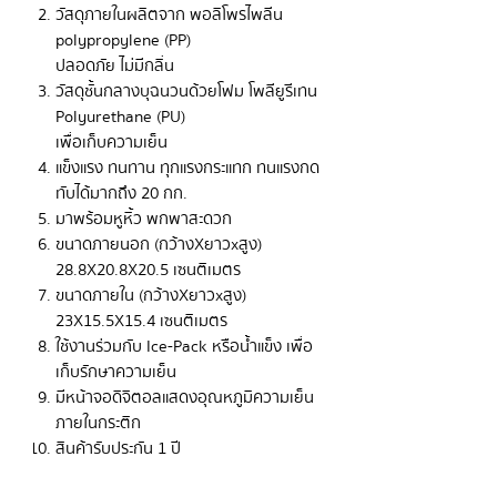
วัสดุภายในผลิตจาก พอลิโพรไพลีน
polypropylene (PP)
ปลอดภัย ไม่มีกลิ่น
วัสดุชั้นกลางบุฉนวนด้วยโฟม โพลียูรีเทน
Polyurethane (PU)
เพื่อเก็บความเย็น
แข็งแรง ทนทาน ทุกแรงกระแทก ทนแรงกด
ทับได้มากถึง 20 กก.
มาพร้อมหูหิ้ว พกพาสะดวก
ขนาดภายนอก (กว้างXยาวxสูง)
28.8X20.8X20.5 เซนติเมตร
ขนาดภายใน (กว้างXยาวxสูง)
23X15.5X15.4 เซนติเมตร
ใช้งานร่วมกับ Ice-Pack หรือน้ำแข็ง เพื่อ
เก็บรักษาความเย็น
มีหน้าจอดิจิตอลแสดงอุณหภูมิความเย็น
ภายในกระติก
สินค้ารับประกัน 1 ปี