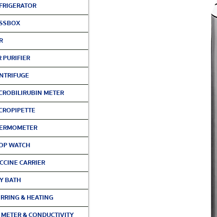
FRIGERATOR
SSBOX
R
R PURIFIER
NTRIFUGE
CROBILIRUBIN METER
CROPIPETTE
ERMOMETER
OP WATCH
CCINE CARRIER
Y BATH
IRRING & HEATING
 METER & CONDUCTIVITY