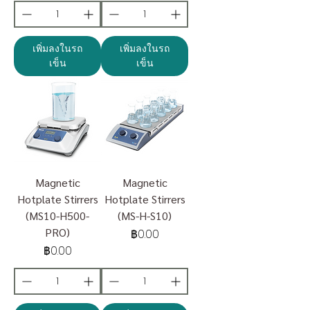
เพิ่มลงในรถ
เพิ่มลงในรถ
เข็น
เข็น
Magnetic
Magnetic
Hotplate Stirrers
Hotplate Stirrers
(MS10-H500-
(MS-H-S10)
PRO)
ราคา
฿0.00
ราคา
฿0.00