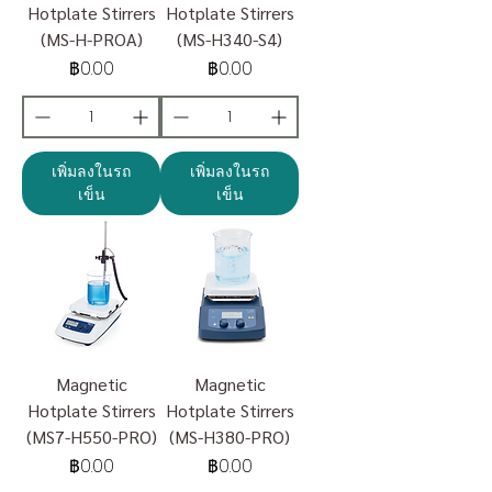
Hotplate Stirrers
Hotplate Stirrers
(MS-H-PROA)
(MS-H340-S4)
ราคา
ราคา
฿0.00
฿0.00
เพิ่มลงในรถ
เพิ่มลงในรถ
เข็น
เข็น
Magnetic
Magnetic
Hotplate Stirrers
Hotplate Stirrers
(MS7-H550-PRO)
(MS-H380-PRO)
ราคา
ราคา
฿0.00
฿0.00