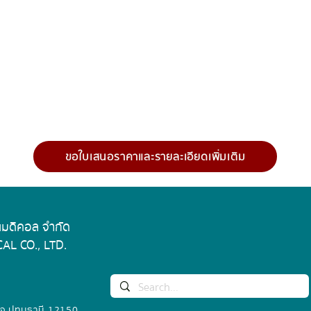
Heating output
Voltage
Stirring positions
Max. stirring quan
[H2O]
ขอใบเสนอราคาและรายละเอียดเพิ่มเติม
Max. magnetic
bar[length]
 เมดิคอล จำกัด
Speed range
AL CO., LTD.
Speed display
Temperature disp
 จ.ปทุมธานี 12150