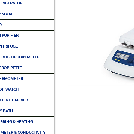
FRIGERATOR
SSBOX
R
R PURIFIER
NTRIFUGE
CROBILIRUBIN METER
CROPIPETTE
ERMOMETER
OP WATCH
CCINE CARRIER
Y BATH
IRRING & HEATING
 METER & CONDUCTIVITY