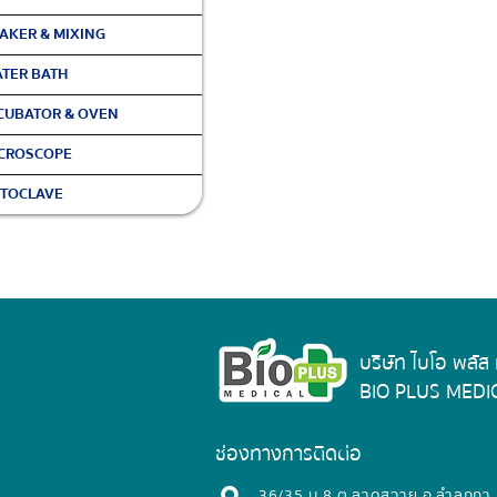
AKER & MIXING
TER BATH
CUBATOR & OVEN
CROSCOPE
TOCLAVE
บริษัท ไบโอ พลัส
BIO PLUS MEDIC
ช่องทางการติดต่อ
​36/35 ม.8 ต.ลาดสวาย อ.ลำลูกกา