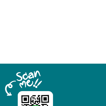
1000W
100-120/200-240V
50/60Hz
1
tity,
10L
80mm
0-1500rpm
Scale
lay
LED