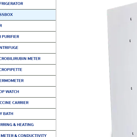
FRIGERATOR
SSBOX
R
R PURIFIER
NTRIFUGE
CROBILIRUBIN METER
CROPIPETTE
ERMOMETER
OP WATCH
CCINE CARRIER
Y BATH
IRRING & HEATING
 METER & CONDUCTIVITY