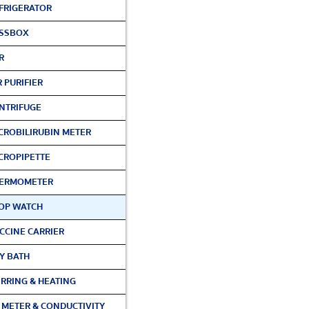
FRIGERATOR
SSBOX
R
R PURIFIER
NTRIFUGE
CROBILIRUBIN METER
CROPIPETTE
ERMOMETER
OP WATCH
CCINE CARRIER
Y BATH
IRRING & HEATING
 METER & CONDUCTIVITY