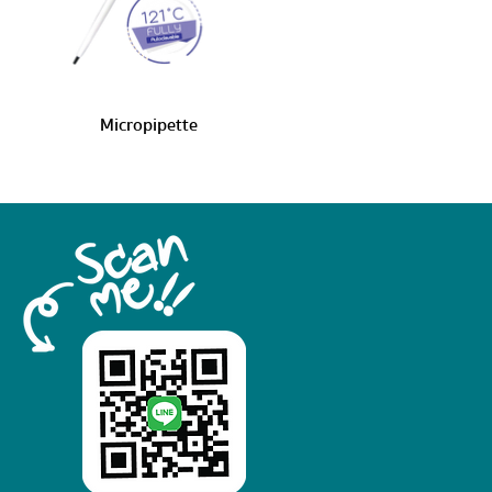
Micropipette
Microbilirubi