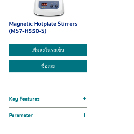
Magnetic Hotplate Stirrers
(MS7-H550-S)
เพิ่มลงในรถเข็น
ซื้อเลย
Key Features
LED display for precise monitoring
Parameter
of temperature
A wide speed range of 0 to
Specifications
MS7-H550-S
1500rpm