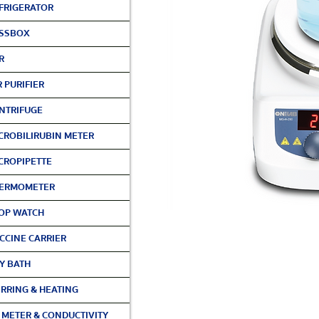
FRIGERATOR
SSBOX
R
R PURIFIER
NTRIFUGE
CROBILIRUBIN METER
CROPIPETTE
ERMOMETER
OP WATCH
CCINE CARRIER
Y BATH
IRRING & HEATING
 METER & CONDUCTIVITY