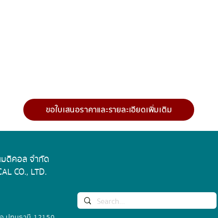
Heating output
Voltage
Stirring positions
Max. stirring
quantity[H2O]
ขอใบเสนอราคาและรายละเอียดเพิ่มเติม
Max. magnetic
bar[length]
 เมดิคอล จำกัด
Speed range
AL CO., LTD.
Speed display
Temperature disp
 จ.ปทุมธานี 12150