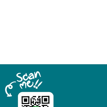
500W
100-120/200-240V
50/60Hz
1
3L
50mm
200-1500rpm
LCD
lay
LCD