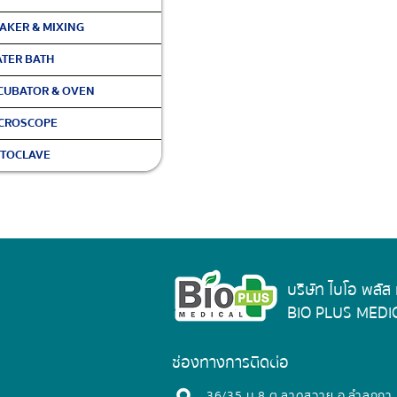
AKER & MIXING
TER BATH
CUBATOR & OVEN
CROSCOPE
TOCLAVE
บริษัท ไบโอ พลัส
BIO PLUS MEDIC
ช่องทางการติดต่อ
​36/35 ม.8 ต.ลาดสวาย อ.ลำลูกกา