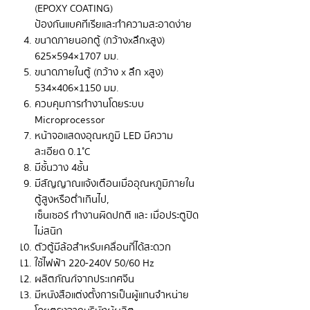
(EPOXY COATING)
ป้องกันแบคทีเรียและทำความสะอาดง่าย
ขนาดภายนอกตู้ (กว้างxลึกxสูง)
625×594×1707 มม.
ขนาดภายในตู้ (กว้าง x ลึก xสูง)
534×406×1150 มม.
ควบคุมการทำงานโดยระบบ
Microprocessor
หน้าจอแสดงอุณหภูมิ LED มีความ
ละเอียด 0.1˚C
มีชั้นวาง 4 ชั้น
มีสัญญาณแจ้งเตือนเมื่ออุณหภูมิภายใน
ตู้สูงหรือต่ำเกินไป,
เซ็นเซอร์ ทำงานผิดปกติ และ เมื่อประตูปิด
ไม่สนิท
ตัวตู้มีล้อสำหรับเคลื่อนที่ได้สะดวก
ใช้ไฟฟ้า 220-240V 50/60 Hz
ผลิตภัณฑ์จากประเทศจีน
มีหนังสือแต่งตั้งการเป็นผู้แทนจำหน่าย