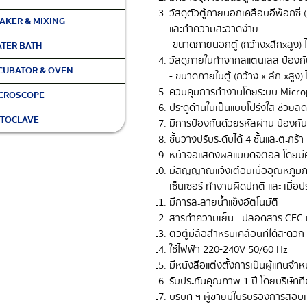
วัสดุตัวตู้ภายนอกเคลือบอีพ็อกซี
AKER & MIXING
และทำความสะอาดง่าย
- ขนาดภายนอกตู้ (กว้างxลึกxสูง)
TER BATH
วัสดุภายในทำจากสแตนเลส ป้องกั
CUBATOR & OVEN
- ขนาดภายในตู้ (กว้าง x ลึก xสูง
ควบคุมการทำงานโดยระบบ Micro
CROSCOPE
ประดูด้านในเป็นแบบโปร่งใส ช่วยล
TOCLAVE
มีการป้องกันด้วยรหัสผ่าน ป้องกัน
ชั้นวางปรับระดับได้ 4 ชั้นและตะกร
หน้าจอแสดงผลแบบดิจิตอล โดยมีค
มีสัญญาณแจ้งเตือนเมื่ออุณหภูมิภา
เซ็นเซอร์ ทำงานผิดปกติ และ เมื่อปร
มีการละลายน้ำแข็งอัตโนมัติ
สารทำความเย็น : ปลอดสาร CFC 
ตัวตู้มีล้อสำหรับเคลื่อนที่ได้สะดวก
ใช้ไฟฟ้า 220-240V 50/60 Hz
มีหนังสือแต่งตั้งการเป็นผู้แทนจำ
รับประกันคุณภาพ 1 ปี โดยบริษัท
บริษัท ฯ ผู้ขายมีใบรับรองการสอบ