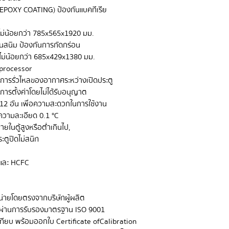
่ (EPOXY COATING) ป้องกันแบคทีเรีย
 ไม่น้อยกว่า 785x565x1920 มม.
นสนิม ป้องกันการกัดกร่อน
) ไม่น้อยกว่า 685x429x1380 มม.
processor
ดการรั่วไหลของอากาศระหว่างเปิดประตู
การตั้งค่าโดยไม่ได้รับอนุญาต
้า 12 อัน เพื่อความสะดวกในการใช้งาน
วามละเอียด 0.1 °C
ยในตู้สูงหรือต่ำเกินไป,
ะตูปิดไม่สนิท
และ HCFC
หน่ายโดยตรงจากบริษัทผู้ผลิต
ที่ผ่านการรับรองมาตรฐาน ISO 9001
เทียบ พร้อมออกใบ Certificate of Calibration