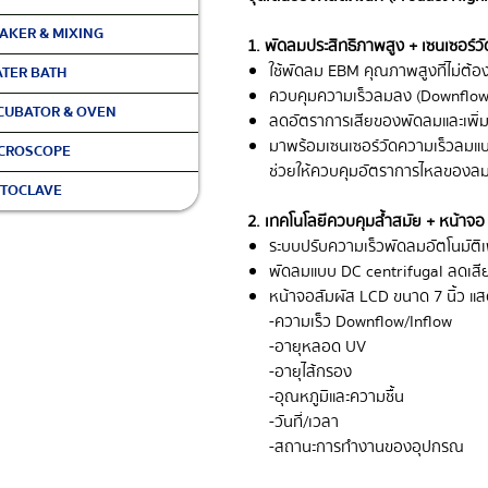
AKER & MIXING
1. พัดลมประสิทธิภาพสูง + เซนเซอร์
ใช้พัดลม EBM คุณภาพสูงที่ไม่ต้อ
TER BATH
ควบคุมความเร็วลมลง (Downflow) แ
CUBATOR & OVEN
ลดอัตราการเสียของพัดลมและเพิ
มาพร้อมเซนเซอร์วัดความเร็วลมแบ
CROSCOPE
ช่วยให้ควบคุมอัตราการไหลของลม
TOCLAVE
2. เทคโนโลยีควบคุมล้ำสมัย + หน้าจ
ระบบปรับความเร็วพัดลมอัตโนมัติเ
พัดลมแบบ DC centrifugal ลดเส
หน้าจอสัมผัส LCD ขนาด 7 นิ้ว แสด
- ความเร็ว Downflow/Inflow
- อายุหลอด UV
- อายุไส้กรอง
- อุณหภูมิและความชื้น
- วันที่/เวลา
- สถานะการทำงานของอุปกรณ