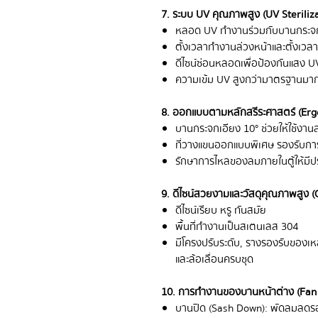
7. ระบบ UV คุณภาพสูง (UV Steriliza
หลอด UV ทำงานร่วมกับบานกระจ
ตั้งเวลาทำงานล่วงหน้าและตั้งเวลาฆ่
ดีไซน์ซ่อนหลอดเพื่อป้องกันแสง U
ความเข้ม UV สูงกว่ามาตรฐานมากก
8. ออกแบบตามหลักสรีระศาสตร์ (Er
บานกระจกเอียง 10° ช่วยให้ใช้ง
ที่วางแขนออกแบบพิเศษ รองรับกา
รักษาการไหลของลมภายในตู้ให้มีปร
9. ดีไซน์สวยงามและวัสดุคุณภาพสูง (
ดีไซน์เรียบ หรู ทันสมัย
พื้นที่ทำงานเป็นสเตนเลส 304
มีโครงปรับระดับ, รางรองรับของเหล
และล้อเลื่อนครบชุด
10. การทำงานของบานหน้าต่าง (Fan 
บานปิด (Sash Down): พัดลมลดรอ