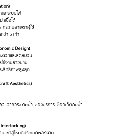
tion)
กและระบบไฟ
าเชื้อได้
V กระทบสายตาผู้ใช้
ว่า 5 เท่า
gonomic Design)
านสะดวกและลดลมวน
รใช้งานยาวนาน
ะสิทธิภาพสูงสุด
Craft Aesthetics)
ว, วาล์วระบายน้ำ, ช่องบริการ, ซ็อกเก็ตกันน้ำ
Interlocking)
บ เข้าสู่โหมดประหยัดพลังงาน