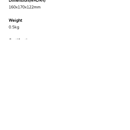
Dimension(W×D×H)
160x170x122mm
Weight
0.5kg
Certification
CE cT ÜVus FCC MCA
ขอใบเสนอราคาและรายละเอียดเพิ่มเติม
บริษัท ไบโอ พลัส เมดิคอล จำกัด
BIO PLUS MEDICAL CO., LTD.