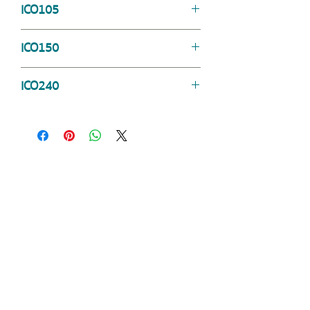
ICO105
Download data sheet
ICO150
Download data sheet
ICO240
Download data sheet
ขอใบเสนอราคาและรายละเอียดเพิ่มเติม
บริษัท ไบโอ พลัส เมดิคอล จำกัด
BIO PLUS MEDICAL CO., LTD.