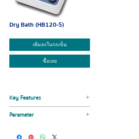
Dry Bath (HB120-S)
เพิ่มลงในรถเข็น
ซื้อเลย
Key Features
A wide range of temperature
Parameter
control up to 120°C
Timer function support is
Specifications
HB120-S
available]