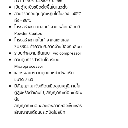
กว่า 1190×1045×2010 mm
เป็นตู้แช่แข็งชนิดตั้งพื้นในแนวตั้ง
สามารถควบคุมอุณหภูมิได้ในช่วง –40°C
ถึง –86°C
โครงสร้างภายนอกทำจากเหล็กเคลือบสี
Powder Coated
โครงสร้างภายในทำจากสแตนเลส
SUS304 ทำความสะอาดง่ายป้องกันสนิม
ระบบทำความเย็นแบบ Two compressor
ควบคุมการทำงานโดยระบบ
Microprocessor
แสดงผลและควบคุมบนหน้าทัชสกรีน
ขนาด 7 นิ้ว
มีสัญญาณแจ้งเตือนเมื่ออุณหภูมิภายใน
ตู้สูงหรือต่ำเกินไป, สัญญาณเตือนเมื่อไฟ
ดับ,
สัญญาณเตือนข้อผิดพลาดของเซ็นเซอร์,
สัญญาณเตือนประตูปิดไม่สนิท
มีล้อเลื่อนอย่างน้อย 4 ล้อ เพื่อสะดวกใน
การเคลื่อนย้าย