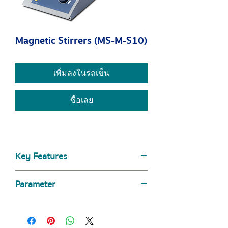
Magnetic Stirrers (MS-M-S10)
เพิ่มลงในรถเข็น
ซื้อเลย
Key Features
Maintenance-free brushless DC
Parameter
motor
Speed range of 0-1100rpm
Specifications
MS-M-S10
Stainless steel work plate covered
with silicone cushion, provides