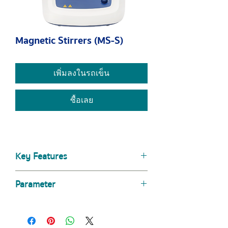
Magnetic Stirrers (MS-S)
เพิ่มลงในรถเข็น
ซื้อเลย
Key Features
Maintenance free brushless DC
Parameter
motor
Speed range of 0-1500 rpm
Specifications
MS-S
Max. stirring quantity of H2O at
20L