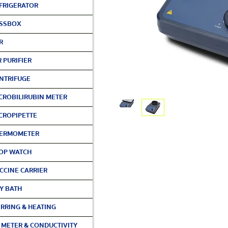
FRIGERATOR
SSBOX
R
R PURIFIER
NTRIFUGE
CROBILIRUBIN METER
CROPIPETTE
ERMOMETER
OP WATCH
CCINE CARRIER
Y BATH
IRRING & HEATING
 METER & CONDUCTIVITY