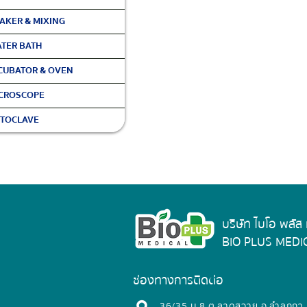
AKER & MIXING
TER BATH
CUBATOR & OVEN
CROSCOPE
TOCLAVE
บริษัท ไบโอ พลัส
BIO PLUS MEDIC
ช่องทางการติดต่อ
​36/35 ม.8 ต.ลาดสวาย อ.ลำลูกกา