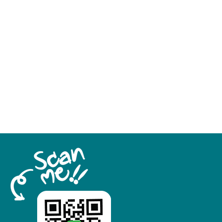
Single microplate: 0-
1500rpm
Double microplate: 0-
1000rpm
Scale
100-240V,50/60Hz
20W
260×150×80mm
3kg
ent
5-40°C,80%RH