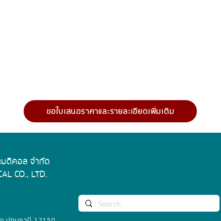
Speed range
Speed display
Voltage
ขอใบเสนอราคาและรายละเอียดเพิ่มเติม
Power
Dimension
 เมดิคอล จำกัด
Weight
AL CO., LTD.
Permissible ambi
temperature and
humidity
 จ.ปทุมธานี 12150