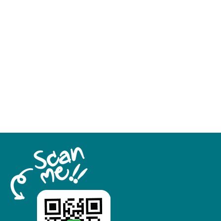
0.1 °C
40 mm
164 mm
steel casing
l(D) x w(E) x h(F2):
479 x 289 x 425 mm