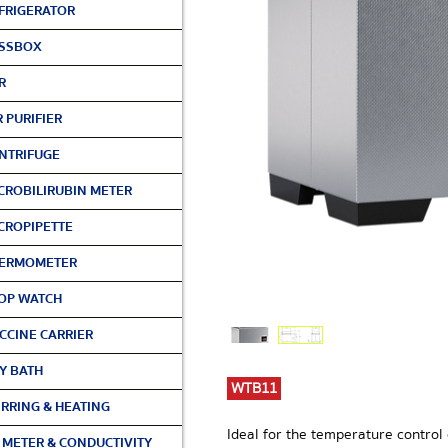
FRIGERATOR
SSBOX
R
R PURIFIER
NTRIFUGE
CROBILIRUBIN METER
CROPIPETTE
ERMOMETER
OP WATCH
CCINE CARRIER
Y BATH
WTB11
IRRING & HEATING
Ideal for the temperature control
 METER & CONDUCTIVITY