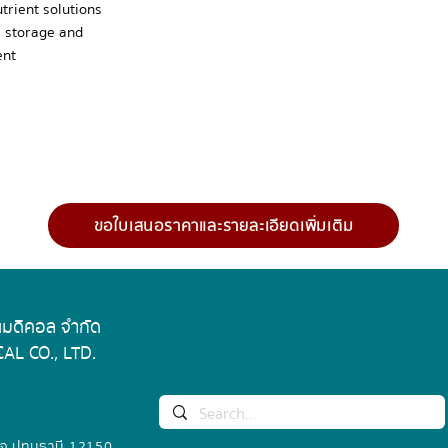
Setting accuracy
trient solutions
m storage and
temperature
Liquid level min.
ent
Liquid level max.
Textured stainless 
Dimensions
ขอใบเสนอราคาและรายละเอียดเพิ่มเติม
 เมดิคอล จำกัด
AL CO., LTD.
 จ.ปทุมธานี 12150